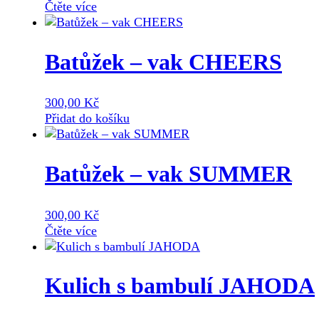
vybrat
Čtěte více
na
stránce
produktu
Batůžek – vak CHEERS
300,00
Kč
Přidat do košíku
Batůžek – vak SUMMER
300,00
Kč
Čtěte více
Kulich s bambulí JAHODA