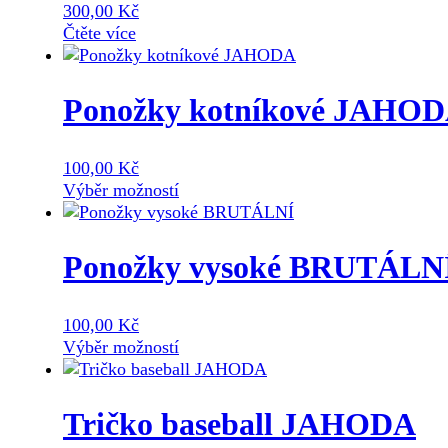
300,00
Kč
Čtěte více
Ponožky kotníkové JAHO
100,00
Kč
Tento
Výběr možností
produkt
má
více
Ponožky vysoké BRUTÁLN
variant.
Možnosti
lze
100,00
Kč
vybrat
Tento
Výběr možností
na
produkt
stránce
má
produktu
více
Tričko baseball JAHODA
variant.