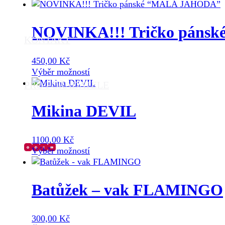
produkt
má
více
NOVINKA!!! Tričko pán
variant.
KONTAKT
Možnosti
lze
450,00
Kč
vybrat
Tento
Výběr možností
na
produkt
PRO POŘADATELE
stránce
má
produktu
více
Mikina DEVIL
variant.
Možnosti
lze
1100,00
Kč
vybrat
Tento
Výběr možností
na
produkt
stránce
má
produktu
více
Batůžek – vak FLAMINGO
variant.
Možnosti
lze
300,00
Kč