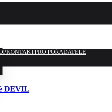
OP
KONTAKT
PRO POŘADATELE
ké DEVIL