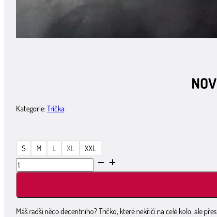
NOVI
Kategorie:
Trička
S
M
L
XL
XXL
NOVINKA!!!
Tričko
pánské
“MALÁ
JAHODA”
Máš radši něco decentního? Tričko, které nekřičí na celé kolo, ale pře
množství