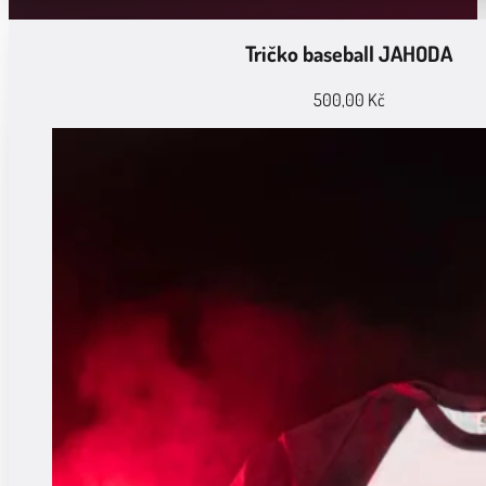
má
více
variant.
Tričko baseball JAHODA
Možnosti
lze
500,00
Kč
vybrat
na
stránce
produktu