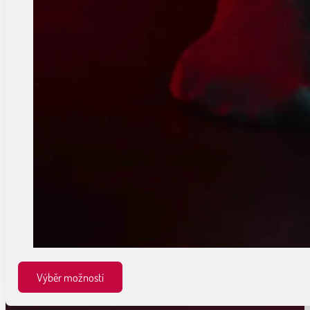
Výběr možností
Tento
produkt