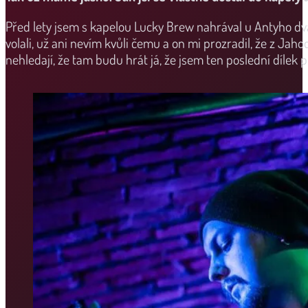
Před lety jsem s kapelou Lucky Brew nahrával u Antyho dva s
volali, už ani nevím kvůli čemu a on mi prozradil, že z Jah
nehledají, že tam budu hrát já, že jsem ten poslední dílek pi