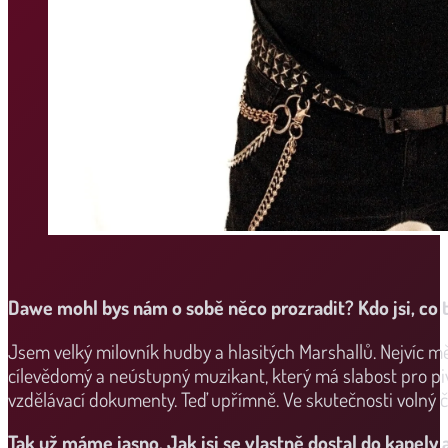
Dawe mohl bys nám o sobě něco prozradit? Kdo jsi, co 
Jsem velký milovník hudby a hlasitých Marshallů. Nejvíc m
cílevědomý a neústupný muzikant, který má slabost pro piv
vzdělávací dokumenty. Teď upřímně. Ve skutečnosti volný ča
Tak už máme jasno. Jak jsi se vlastně dostal do kapely 