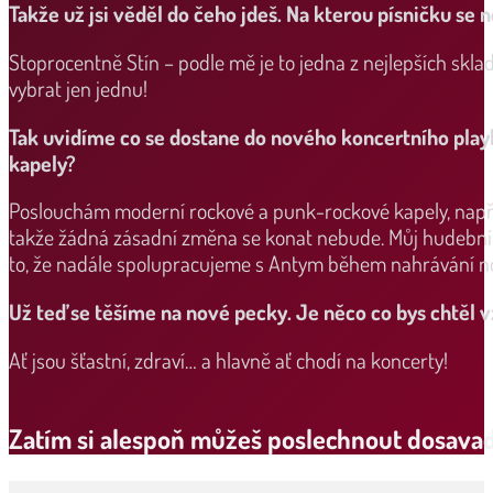
Takže už jsi věděl do čeho jdeš. Na kterou písničku se n
Stoprocentně Stín – podle mě je to jedna z nejlepších sklad
vybrat jen jednu!
Tak uvidíme co se dostane do nového koncertního playl
kapely?
Poslouchám moderní rockové a punk-rockové kapely, napřík
takže žádná zásadní změna se konat nebude. Můj hudební 
to, že nadále spolupracujeme s Antym během nahrávání n
Už teď se těšíme na nové pecky. Je něco co bys chtěl
Ať jsou šťastní, zdraví… a hlavně ať chodí na koncerty!
Zatím si alespoň můžeš poslechnout dosava