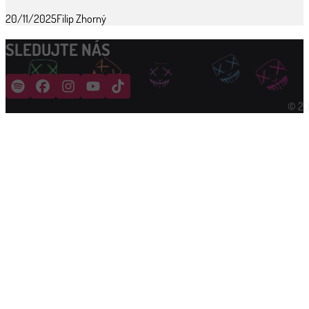
20/11/2025
Filip Zhorný
SLEDUJTE NÁS
© 20