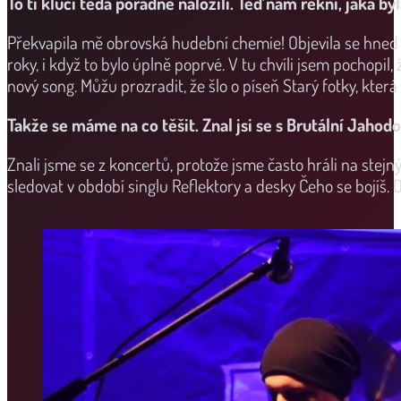
To ti kluci teda pořádně naložili. Teď nám řekni, j
aká byl
Překvapila mě obrovská hudební chemie! Objevila se hned př
roky, i když to bylo úplně poprvé. V tu chvíli jsem pochopi
nový song. Můžu prozradit, že šlo o píseň Starý fotky, kter
Takže se máme na co těšit.
Znal jsi se s Brutální Jahod
Znali jsme se z koncertů, protože jsme často hráli na stejnýc
sledovat v období singlu Reflektory a desky Čeho se bojíš. 